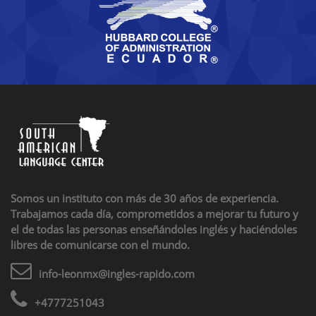
Somos un instituto con más de 30 años de experiencia.
Trabajamos cada día, comprometidos a mejorar tu futuro y
el de todas las personas enseñándoles inglés y haciéndoles
libres de comunicarse con el mundo.
info-leonmx@ingles-rapido.com
+4777251043