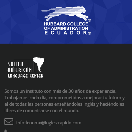
Somos un instituto con más de 30 años de experiencia.
Trabajamos cada día, comprometidos a mejorar tu futuro y
el de todas las personas enseñándoles inglés y haciéndoles
libres de comunicarse con el mundo.
info-leonmx@ingles-rapido.com