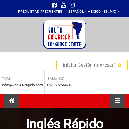
Saltar al contenido principal
PREGUNTAS FRECUENTES
ESPAÑOL - MÉXICO ‎(ES_MX)‎
Iniciar Sesión (ingresar)
EMAIL
LLÁMANOS
info2@ingles-rapido.com
+593 2 2544218
Inglés Rápido