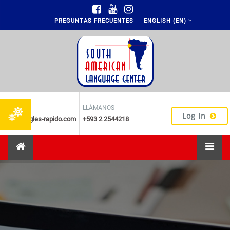
Skip to main content
PREGUNTAS FRECUENTES
ENGLISH ‎(EN)‎
EMAIL
LLÁMANOS
Log In
info2@ingles-rapido.com
+593 2 2544218