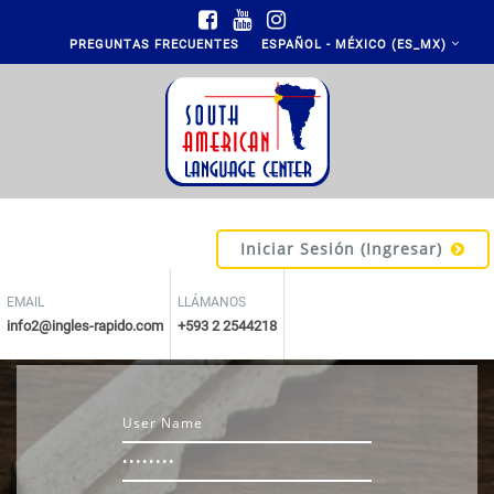
Saltar al contenido principal
PREGUNTAS FRECUENTES
ESPAÑOL - MÉXICO ‎(ES_MX)‎
Iniciar Sesión (ingresar)
EMAIL
LLÁMANOS
info2@ingles-rapido.com
+593 2 2544218
Usuario
Contraseña