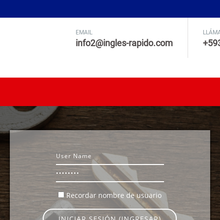
EMAIL
LLÁM
info2@ingles-rapido.com
+59
Usuario
Contraseña
Recordar nombre de usuario
INICIAR SESIÓN (INGRESAR)