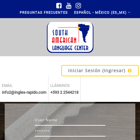
Saltar al contenido principal
PREGUNTAS FRECUENTES
ESPAÑOL - MÉXICO ‎(ES_MX)‎
Iniciar Sesión (ingresar)
EMAIL
LLÁMANOS
info2@ingles-rapido.com
+593 2 2544218
Usuario
Contraseña